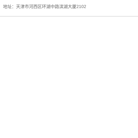
地址：天津市河西区环湖中路滨湖大厦2102